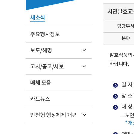
시민발효교실
새소식
담당부
주요행사정보
분야
보도/해명
발효식품의 
바랍니다.
고시/공고/시보
매체 모음
일 자 
장 소 
카드뉴스
대 상 
인천형 행정체제 개편
노인
* 