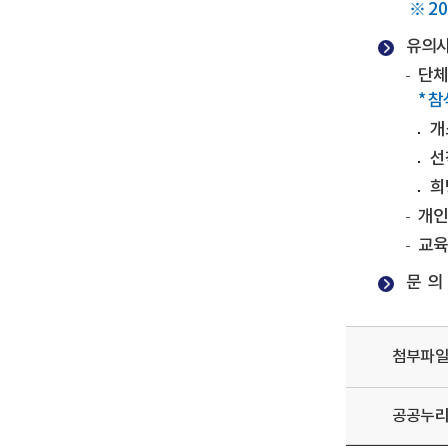
※ 2
유의
단체
* 
개
선
희
개인
교육
문 의 
첨부파
공공누