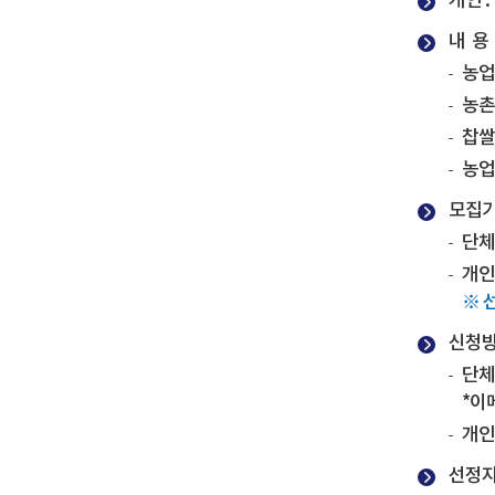
개인 
내 용
농업
농촌
찹쌀
농업
모집
단체 
개인 
※ 
신청방
단체
*이메
개인
선정자