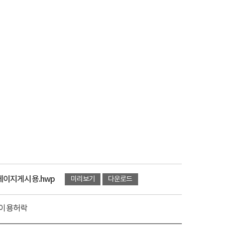
페이지게시용.hwp
미리보기
다운로드
유이용허락