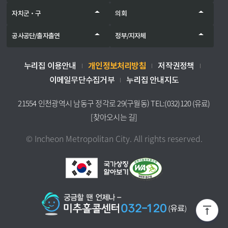
자치군‧구
의회
공사공단/출자출연
정부/지자체
개인정보처리방침
누리집 이용안내
저작권정책
이메일무단수집거부
누리집 안내지도
21554 인천광역시 남동구 정각로 29(구월동) TEL:(032)120 (유료)
[찾아오시는 길]
© Incheon Metropolitan City. All rights reserved.