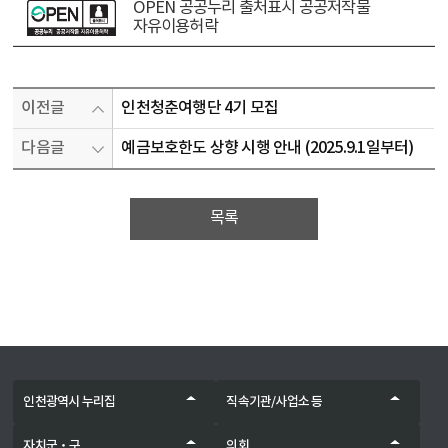
OPEN 공공누리 출처표시 공공저작물
자유이용허락
이전글
인천청춘여행단 4기 모집
다음글
예금보호한도 상향 시행 안내 (2025.9.1일부터)
목록
인천광역시 누리집
직속기관/사업소 등
자치군‧구
의회