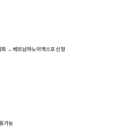
전시회 → 베트남하노이엑스포 신청
변동가능