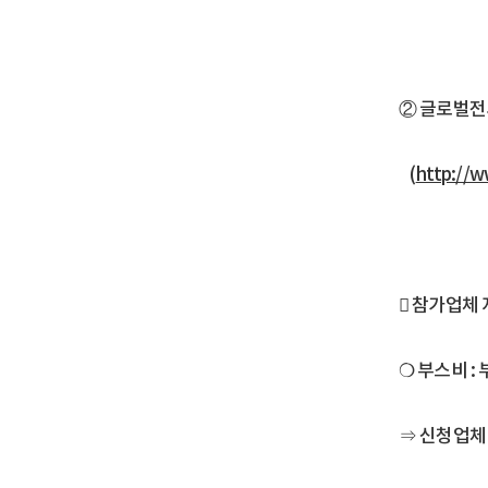
② 글로벌전
(
http://w
󰏚 참가업체
❍ 부스비 :
⇒ 신청업체