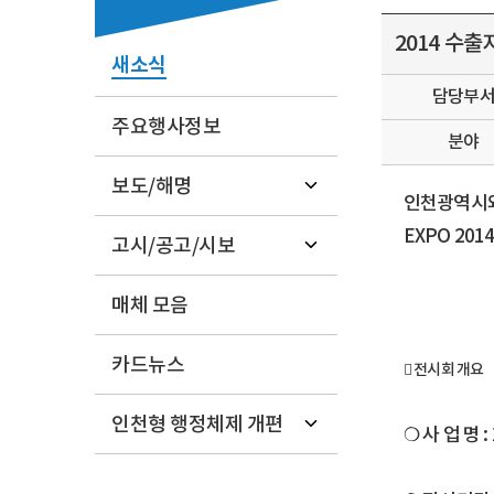
2014 수
새소식
담당부
주요행사정보
분야
보도/해명
인천광역시와
EXPO 20
고시/공고/시보
매체 모음
카드뉴스
󰏚 전시회 개요
인천형 행정체제 개편
❍ 사 업 명 