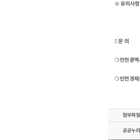
※ 유의사항 
󰏚 문 의
❍ 인천광역시
❍ 인천경제통
첨부파
공공누