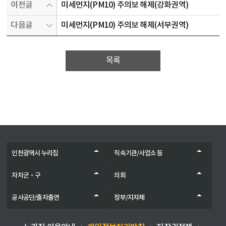
이전글
미세먼지(PM10) 주의보 해제(강화권역)
다음글
미세먼지(PM10) 주의보 해제(서부권역)
목록
인천광역시 누리집
직속기관/사업소 등
자치군‧구
의회
공사공단/출자출연
정부/지자체