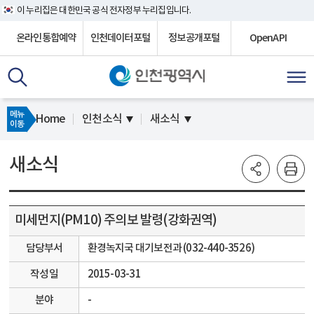
이 누리집은 대한민국 공식 전자정부 누리집입니다.
온라인통합예약
인천데이터포털
정보공개포털
OpenAPI
메뉴
Home
인천소식
새소식
이동
새소식
미세먼지(PM10) 주의보 발령(강화권역)
담당부서
환경녹지국 대기보전과 (032-440-3526)
작성일
2015-03-31
분야
-