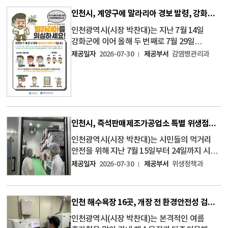
인천시, 계양구에 말라리아 경보 발령, 강화군 이어 올해 두 번째
인천광역시(시장 박찬대)는 지난 7월 14일
강화군에 이어 올해 두 번째로 7월 29일
계양구에 말라리아 경보를 발령하고 대응에
제공일자
2026-07-30
제공부서
감염병관리과
나섰다. 이번 조치는 질병관리청이 지난 6월
22일 전국에 말라리아 주의보를 발령한 이후
계양구에서 올해 첫 말라리아 군집사례가
발생함
인천시, 즉석판매제조가공업소 특별 위생점검… 위반업소 4개소 적발
인천광역시(시장 박찬대)는 시민들의 먹거리
안전을 위해 지난 7월 15일부터 24일까지 시와
군·구가 합동으로 즉석판매제조가공업소 특별
제공일자
2026-07-30
제공부서
위생정책과
위생점검을 실시해 식품위생법 위반업소
4개소를 적발했다고 밝혔다. 이번 점검은 최근
디저트 소비 증가와 온라인 주문·택배 판매가
인천 해수욕장 16곳, 개장 전 환경안전성 검사 결과 '모두 적합'
인천광역시(시장 박찬대)는 본격적인 여름