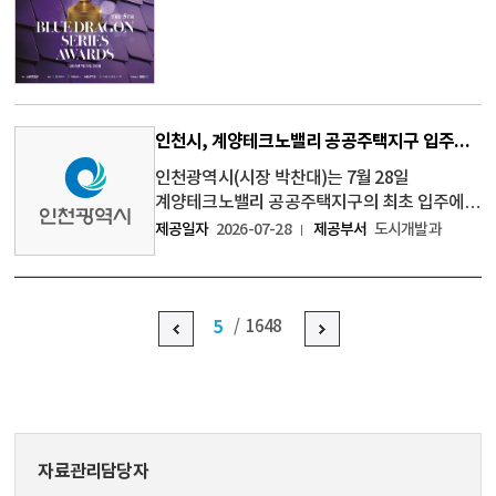
31일(금) 인천 파라다이스시티에서 열린다.
청룡시리즈어워즈는 넷플릭스, 디즈니+,
웨이브, U+모바일tv, 지
인천시, 계양테크노밸리 공공주택지구 입주대비 협의체 본격 가동
인천광역시(시장 박찬대)는 7월 28일
계양테크노밸리 공공주택지구의 최초 입주에
대비해 「계양테크노밸리 공공주택지구
제공일자
2026-07-28
제공부서
도시개발과
입주대비 전담협의체(Task Force)」 제1차
회의를 개최했다고 밝혔다. 이원주
도시계획국장 주재로 열린 이번 회의에는
인천시와 계양구, 한국토
5
1648
자료관리담당자