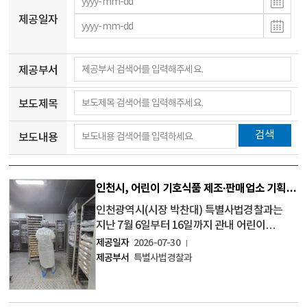
제공일자
제공부서
보도제목
검색
보도내용
인천시, 어린이 기호식품 제조·판매업소 기획수사…위반 업소 3개소 적발
인천광역시(시장 박찬대) 특별사법경찰과는
지난 7월 6일부터 16일까지 관내 어린이
기호식품 제조․가공업소 등을 대상으로 특별
제공일자
2026-07-30
수사를 실시해 위반 업소 3개소를 적발했다고
제공부서
특별사법경찰과
밝혔다. 이번 수사는 빵, 과자, 초콜릿, 캔디류
등 다양한 어린이 기호식품을 제조․판매하는