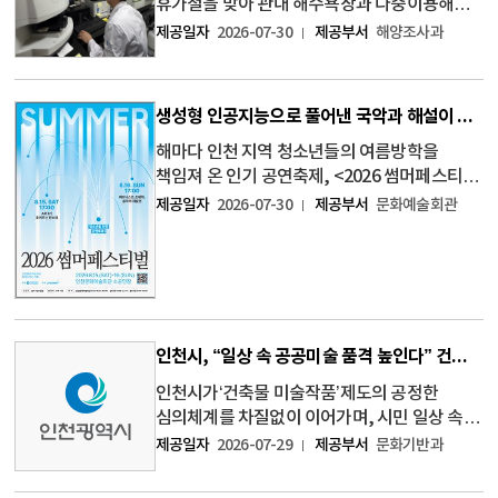
휴가철을 맞아 관내 해수욕장과 다중이용해변
16개소를 대상으로 개장 전 환경안전성 검사를
제공일자
2026-07-30
제공부서
해양조사과
실시한 결과, 모든 항목이 관련 기준을 충족해
안전한 것으로 확인됐다고 밝혔다. 이번 조사는
시민과 관광객이 안심하고 해수욕장을 이용
생성형 인공지능으로 풀어낸 국악과 해설이 있는 클래식, ‘2026 썸머페스티벌’
해마다 인천 지역 청소년들의 여름방학을
책임져 온 인기 공연축제, <2026 썸머페스티벌
>이 오는 8월 15일과 16일 이틀간
제공일자
2026-07-30
제공부서
문화예술회관
인천문화예술회관 소공연장에서 열린다.
올해로 16회째를 맞이한 <썸머페스티벌>은
친근한 해설과 눈높이에 맞춘 프로그
인천시, “일상 속 공공미술 품격 높인다” 건축물 미술작품 심의위원 48명 신규 위촉
인천시가‘건축물 미술작품’제도의 공정한
심의체계를 차질없이 이어가며, 시민 일상 속
공공예술 확충에 계속해서 나선다. 인천광역시
제공일자
2026-07-29
제공부서
문화기반과
(시장 박찬대)는 29일 시청 대회의실에서
「인천광역시 건축물 미술작품 심의위원회