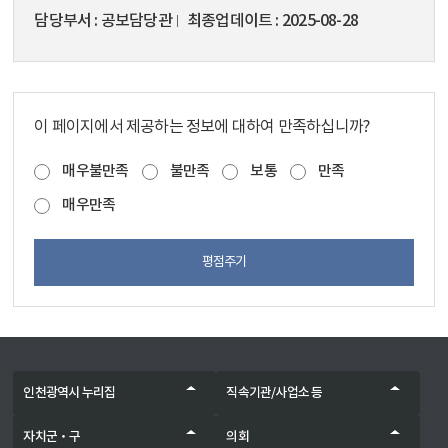
담당부서
공보담당관
최종업데이트
2025-08-28
이 페이지에서 제공하는 정보에 대하여 만족하십니까?
매우불만족
불만족
보통
만족
매우만족
평점주기
인천광역시 누리집
직속기관/사업소 등
자치군‧구
의회