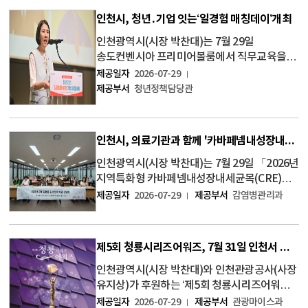
위촉식」을 개최하고, 공정하고 전문적인
인천시, 청년․기업 잇는‘일경험 매칭데이’개최
심의를 담당할 신
인천광역시(시장 박찬대)는 7월 29일
송도컨벤시아 프리미어볼룸에서 직무교육을
수료한 청년과 지역기업이 참여하는 ‘2026년
제공일자
2026-07-29
인천 청년 일경험을 위한 기업 매칭데이
제공부서
청년정책담당관
(Matching Day)’를 개최했다고 밝혔다. 이번
행사는 청년에게 기업 현
인천시, 의료기관과 함께 '카바페넴내성장내세균목(CRE) 감염증 감소전략' 논의
인천광역시(시장 박찬대)는 7월 29일 「2026년
지역특화형 카바페넴내성장내세균목(CRE)
감염증 감소전략 사업」 참여 의료기관
제공일자
2026-07-29
제공부서
감염병관리과
관계자를 대상으로 간담회를 개최했다고
밝혔다. 이번 간담회는 사업의 상반기 추진
상황을 점검하고, 의료기관 내
제5회 청룡시리즈어워즈, 7월 31일 인천서 개최
카바페넴내성장내세균목(
인천광역시(시장 박찬대)와 인천관광공사(사장
유지상)가 후원하는 ‘제5회 청룡시리즈어워즈
(Blue Dragon Series Awards)’가 오는 7월
제공일자
2026-07-29
제공부서
관광마이스과