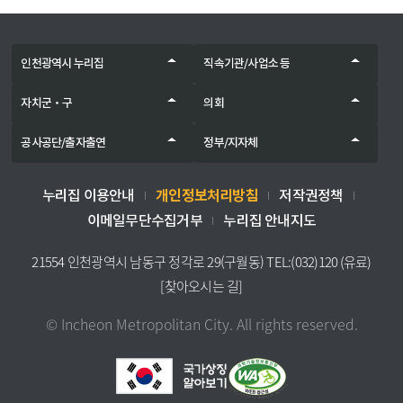
인천광역시 누리집
직속기관/사업소 등
자치군‧구
의회
공사공단/출자출연
정부/지자체
개인정보처리방침
누리집 이용안내
저작권정책
이메일무단수집거부
누리집 안내지도
21554 인천광역시 남동구 정각로 29(구월동) TEL:(032)120 (유료)
[찾아오시는 길]
© Incheon Metropolitan City. All rights reserved.