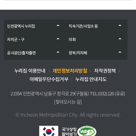
인천광역시 누리집
직속기관/사업소 등
자치군‧구
의회
공사공단/출자출연
정부/지자체
개인정보처리방침
누리집 이용안내
저작권정책
이메일무단수집거부
누리집 안내지도
21554 인천광역시 남동구 정각로 29(구월동) TEL:(032)120 (유료)
[찾아오시는 길]
© Incheon Metropolitan City. All rights reserved.