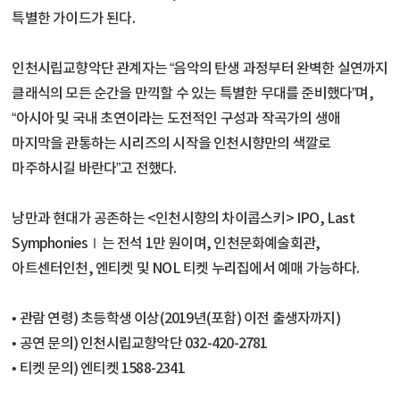
특별한 가이드가 된다.
인천시립교향악단 관계자는 “음악의 탄생 과정부터 완벽한 실연까지
클래식의 모든 순간을 만끽할 수 있는 특별한 무대를 준비했다”며,
“아시아 및 국내 초연이라는 도전적인 구성과 작곡가의 생애
마지막을 관통하는 시리즈의 시작을 인천시향만의 색깔로
마주하시길 바란다”고 전했다.
낭만과 현대가 공존하는 <인천시향의 차이콥스키> IPO, Last
SymphoniesⅠ는 전석 1만 원이며, 인천문화예술회관,
아트센터인천, 엔티켓 및 NOL 티켓 누리집에서 예매 가능하다.
• 관람 연령) 초등학생 이상(2019년(포함) 이전 출생자까지)
• 공연 문의) 인천시립교향악단 032-420-2781
• 티켓 문의) 엔티켓 1588-2341