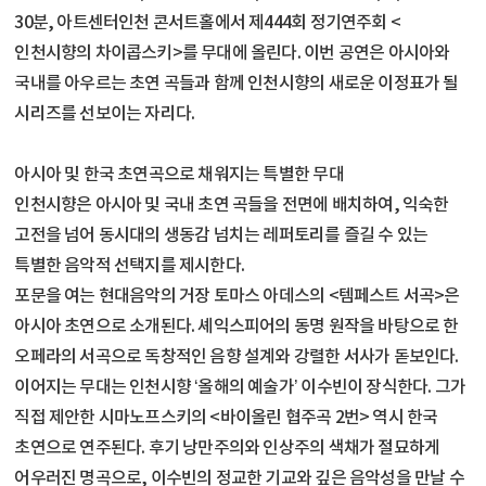
30분, 아트센터인천 콘서트홀에서 제444회 정기연주회 <
인천시향의 차이콥스키>를 무대에 올린다. 이번 공연은 아시아와
국내를 아우르는 초연 곡들과 함께 인천시향의 새로운 이정표가 될
시리즈를 선보이는 자리다.
아시아 및 한국 초연곡으로 채워지는 특별한 무대
인천시향은 아시아 및 국내 초연 곡들을 전면에 배치하여, 익숙한
고전을 넘어 동시대의 생동감 넘치는 레퍼토리를 즐길 수 있는
특별한 음악적 선택지를 제시한다.
포문을 여는 현대음악의 거장 토마스 아데스의 <템페스트 서곡>은
아시아 초연으로 소개된다. 셰익스피어의 동명 원작을 바탕으로 한
오페라의 서곡으로 독창적인 음향 설계와 강렬한 서사가 돋보인다.
이어지는 무대는 인천시향 ‘올해의 예술가’ 이수빈이 장식한다. 그가
직접 제안한 시마노프스키의 <바이올린 협주곡 2번> 역시 한국
초연으로 연주된다. 후기 낭만주의와 인상주의 색채가 절묘하게
어우러진 명곡으로, 이수빈의 정교한 기교와 깊은 음악성을 만날 수