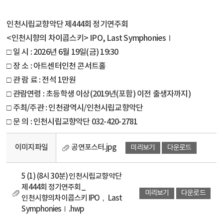
인천시립교향악단 제444회 정기연주회
<인천시향의 차이콥스키> IPO, Last SymphoniesⅠ
□ 일 시 : 2026년 6월 19일(금) 19:30
□ 장 소 : 아트센터인천 콘서트홀
□ 관 람 료 : 전석 1만원
□ 관람연령 : 초등학생 이상(2019년(포함) 이전 출생자까지)
□ 주최/주관 : 인천광역시/인천시립교향악단
□ 문 의 : 인천시립교향악단 032-420-2781
공연포스터.jpg
이미지파일
미리보기
다운로드
5 (1) (8시 30분) 인천시립교향악단
제444회 정기연주회_
미리보기
다운로드
인천시향의차이콥스키 IPO， Last
SymphoniesⅠ.hwp