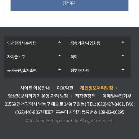
평점주기
인천광역시 누리집
직속기관/사업소 등
자치군‧구
의회
공사공단/출자출연
정부/지자체
개인정보처리방침
사이트 이용안내
이용약관
영상정보처리기기 운영·관리 방침
저작권정책
이메일수집거부
21569 인천광역시 남동구 예술로 149(구월동) TEL : (032)427-8401, FAX :
(032)440-8867 대표자 홍순미 사업자등록번호 139-83-00295
© Incheon Metropolitan City. All rights reserved.