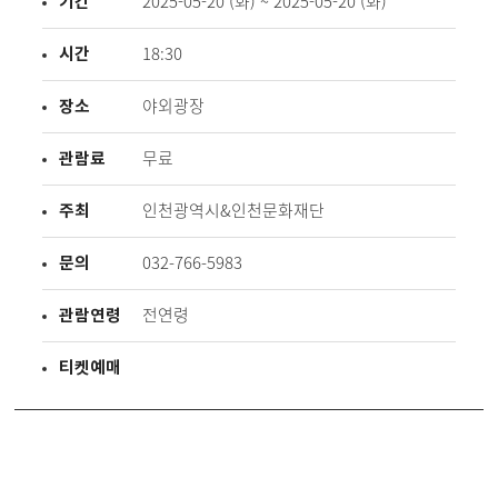
기간
2025-05-20 (화) ~ 2025-05-20 (화)
시간
18:30
장소
야외광장
관람료
무료
주최
인천광역시&인천문화재단
문의
032-766-5983
관람연령
전연령
티켓예매