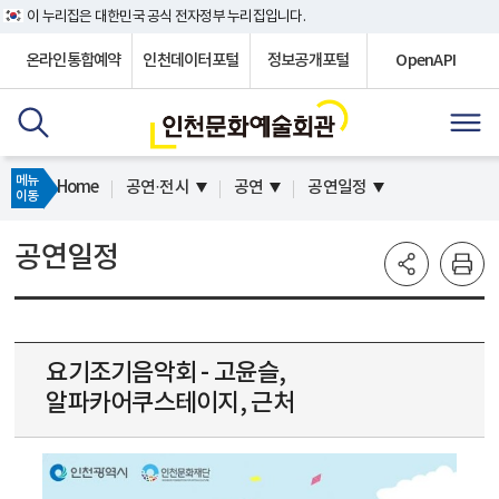
이 누리집은 대한민국 공식 전자정부 누리집입니다.
온라인통합예약
인천데이터포털
정보공개포털
OpenAPI
메뉴
Home
공연·전시
공연
공연일정
이동
공연일정
요기조기음악회 - 고윤슬,
알파카어쿠스테이지, 근처