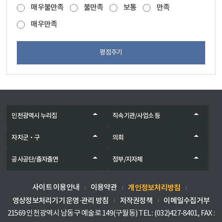
매우불만족
불만족
보통
만족
매우만족
평점주기
인천광역시 누리집
직속기관/사업소 등
자치군‧구
의회
공사공단/출자출연
정부/지자체
개인정보처리방침
사이트 이용안내
이용약관
영상정보처리기기 운영·관리 방침
저작권정책
이메일수집거부
21569 인천광역시 남동구 예술로 149(구월동) TEL : (032)427-8401, FAX :