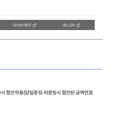
네이버예약
예스24
추가시 할인적용(당일증빙-미증빙시 할인된 금액만큼