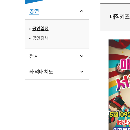
공연
매직키즈
공연일정
공연검색
전시
좌석배치도