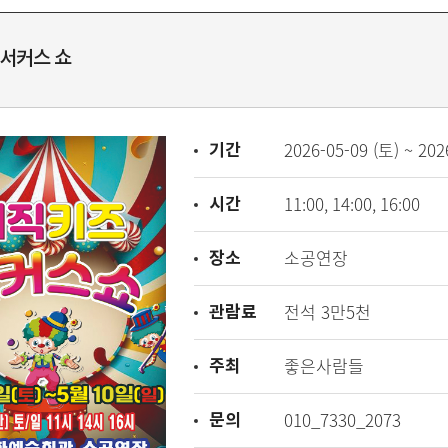
서커스 쇼
기간
2026-05-09 (토) ~ 202
시간
11:00, 14:00, 16:00
장소
소공연장
관람료
전석 3만5천
주최
좋은사람들
문의
010_7330_2073