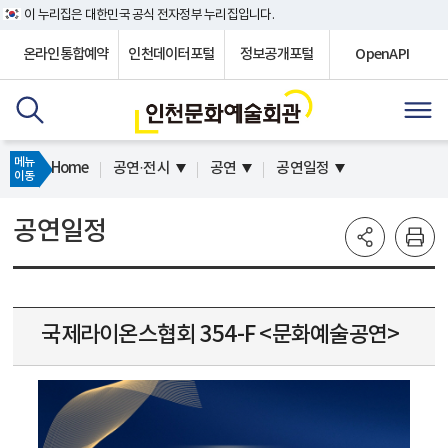
이 누리집은 대한민국 공식 전자정부 누리집입니다.
온라인통합예약
인천데이터포털
정보공개포털
OpenAPI
메뉴
Home
공연·전시
공연
공연일정
이동
공연일정
국제라이온스협회 354-F <문화예술공연>