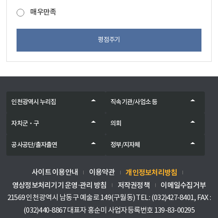
매우만족
평점주기
인천광역시 누리집
직속기관/사업소 등
자치군‧구
의회
공사공단/출자출연
정부/지자체
개인정보처리방침
사이트 이용안내
이용약관
영상정보처리기기 운영·관리 방침
저작권정책
이메일수집거부
21569 인천광역시 남동구 예술로 149(구월동) TEL : (032)427-8401, FAX :
(032)440-8867 대표자 홍순미 사업자등록번호 139-83-00295