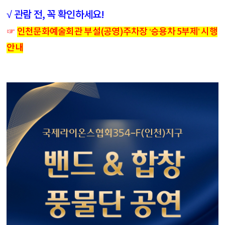
√ 관람 전, 꼭 확인하세요!
☞
인천문화예술회관 부설(공영)주차장 ‘승용차 5부제’ 시행
안내