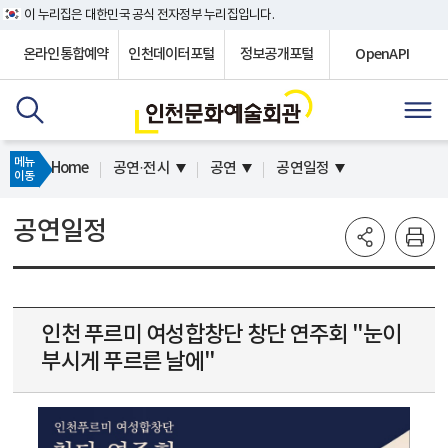
이 누리집은 대한민국 공식 전자정부 누리집입니다.
온라인통합예약
인천데이터포털
정보공개포털
OpenAPI
메뉴
Home
공연·전시
공연
공연일정
이동
공연일정
인천 푸르미 여성합창단 창단 연주회 "눈이
부시게 푸르른 날에"