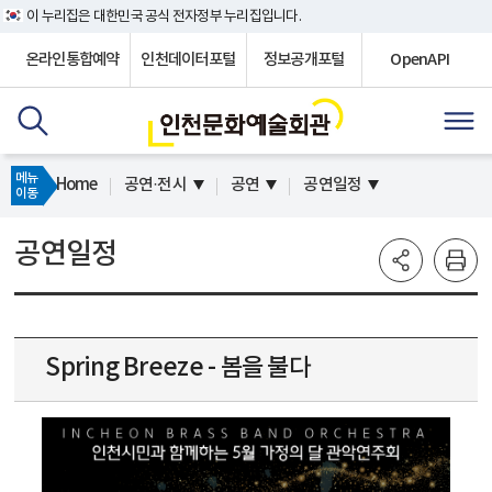
이 누리집은 대한민국 공식 전자정부 누리집입니다.
온라인통합예약
인천데이터포털
정보공개포털
OpenAPI
메뉴
Home
공연·전시
공연
공연일정
이동
공연일정
Spring Breeze - 봄을 불다