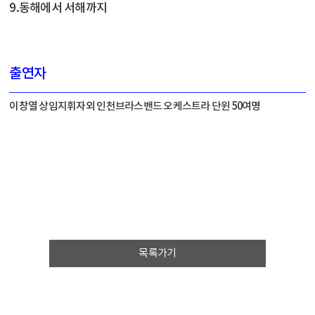
9.동해에서 서해까지
출연자
이창열 상임지휘자외 인천브라스밴드 오케스트라 단윈 50여명
목록가기