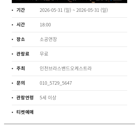
기간
2026-05-31 (일) ~ 2026-05-31 (일)
시간
18:00
장소
소공연장
관람료
무료
주최
인천브라스밴드오케스트라
문의
010_5729_5647
관람연령
5세 이상
티켓예매