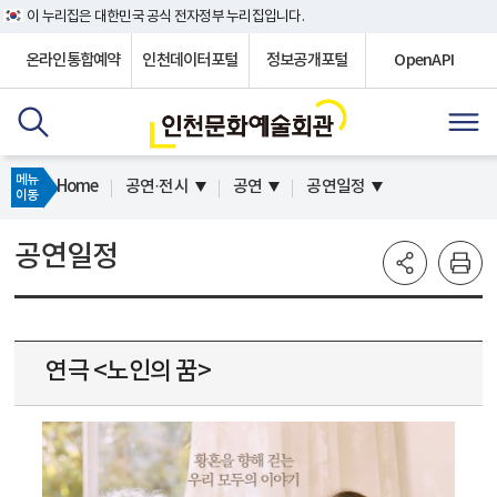
이 누리집은 대한민국 공식 전자정부 누리집입니다.
온라인통합예약
인천데이터포털
정보공개포털
OpenAPI
메뉴
Home
공연·전시
공연
공연일정
이동
공연일정
연극 <노인의 꿈>