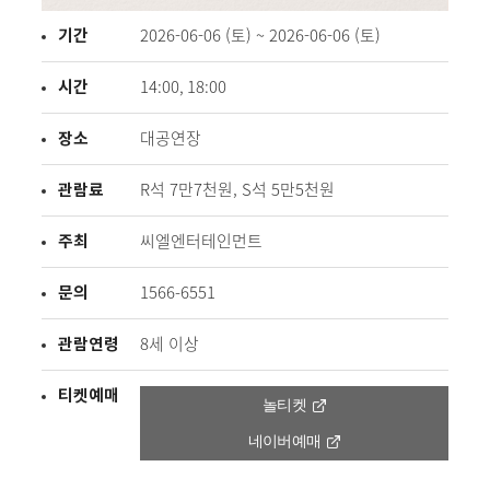
기간
2026-06-06 (토) ~ 2026-06-06 (토)
시간
14:00, 18:00
장소
대공연장
관람료
R석 7만7천원, S석 5만5천원
주최
씨엘엔터테인먼트
문의
1566-6551
관람연령
8세 이상
티켓예매
놀티켓
네이버예매