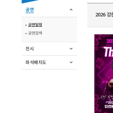
공연
2026 강
공연일정
공연검색
전시
좌석배치도