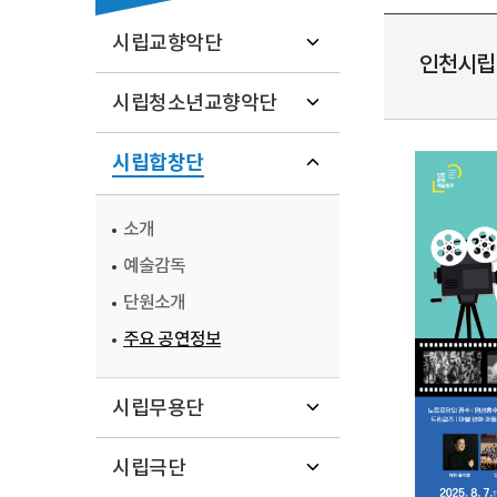
시립교향악단
인천시립합
시립청소년교향악단
시립합창단
소개
예술감독
단원소개
주요 공연정보
시립무용단
시립극단