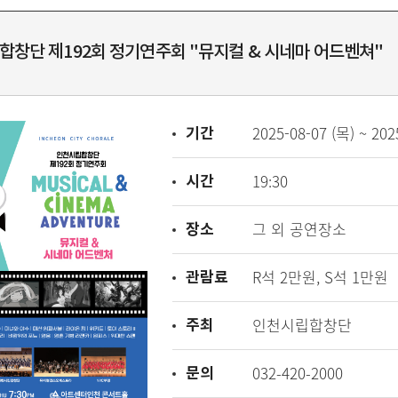
창단 제192회 정기연주회 "뮤지컬 & 시네마 어드벤쳐"
기간
2025-08-07 (목) ~ 202
시간
19:30
장소
그 외 공연장소
관람료
R석 2만원, S석 1만원
주최
인천시립합창단
문의
032-420-2000