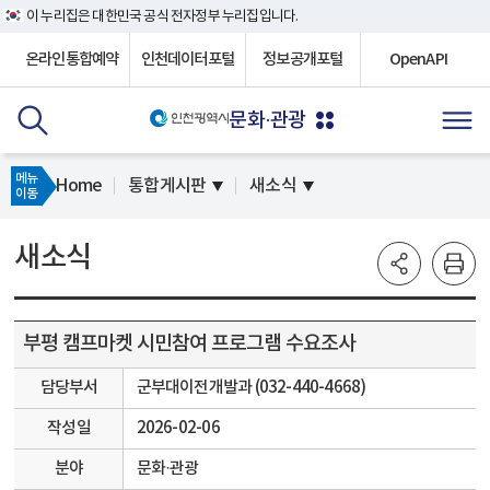
이 누리집은 대한민국 공식 전자정부 누리집입니다.
온라인통합예약
인천데이터포털
정보공개포털
OpenAPI
문화·관광
메뉴
Home
통합게시판
새소식
이동
새소식
부평 캠프마켓 시민참여 프로그램 수요조사
담당부서
군부대이전개발과 (032-440-4668)
작성일
2026-02-06
분야
문화·관광