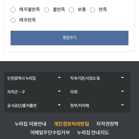
매우불만족
불만족
보통
만족
매우만족
평점주기
인천광역시 누리집
직속기관/사업소 등
자치군‧구
의회
공사공단/출자출연
정부/지자체
개인정보처리방침
누리집 이용안내
저작권정책
이메일무단수집거부
누리집 안내지도