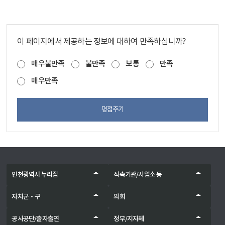
이 페이지에서 제공하는 정보에 대하여 만족하십니까?
매우불만족
불만족
보통
만족
매우만족
평점주기
인천광역시 누리집
직속기관/사업소 등
자치군‧구
의회
공사공단/출자출연
정부/지자체