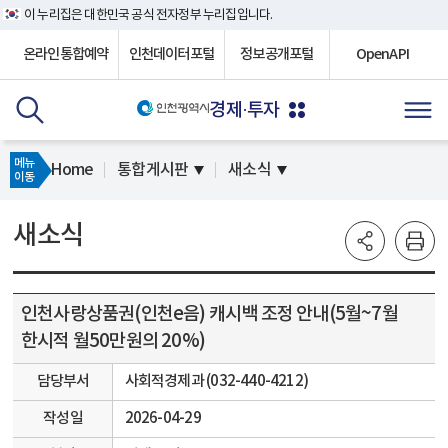
이 누리집은 대한민국 공식 전자정부 누리집입니다.
온라인통합예약
인천데이터포털
정보공개포털
OpenAPI
경제·투자
메뉴
Home
통합게시판
새소식
이동
새소식
인천사랑상품권(인천e음) 캐시백 조정 안내(5월~7월
한시적 월50만원의 20%)
담당부서
사회적경제과 (032-440-4212)
작성일
2026-04-29