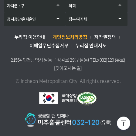
자치군‧구
의회
공사공단/출자출연
정부/지자체
개인정보처리방침
누리집 이용안내
저작권정책
이메일무단수집거부
누리집 안내지도
21554 인천광역시 남동구 정각로 29(구월동) TEL:(032)120 (유료)
[찾아오시는 길]
© Incheon Metropolitan City. All rights reserved.