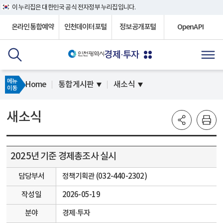
이 누리집은 대한민국 공식 전자정부 누리집입니다.
온라인통합예약
인천데이터포털
정보공개포털
OpenAPI
경제·투자
메뉴
Home
통합게시판
새소식
이동
새소식
2025년 기준 경제총조사 실시
담당부서
정책기획관 (032-440-2302)
작성일
2026-05-19
분야
경제·투자