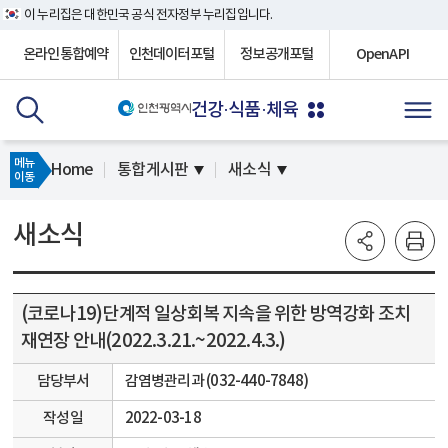
이 누리집은 대한민국 공식 전자정부 누리집입니다.
온라인통합예약
인천데이터포털
정보공개포털
OpenAPI
건강·식품·체육
메뉴
Home
통합게시판
새소식
이동
새소식
(코로나19)단계적 일상회복 지속을 위한 방역강화 조치
재연장 안내(2022.3.21.~2022.4.3.)
담당부서
감염병관리과 (032-440-7848)
작성일
2022-03-18