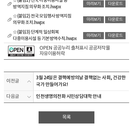
☆(붙임1) 전국 다중이용시설 등
미리보기
다운로드
방역지침 의무화 조치.hwpx
☆(붙임2) 전국 모임행사 방역지침
미리보기
다운로드
의무화 조치.hwpx
☆(붙임3) 단계적 일상회복
미리보기
다운로드
다중이용시설 등 기본방역수칙.hwpx
OPEN 공공누리 출처표시 공공저작물
자유이용허락
3월 24일은 결핵예방의날 결핵없는 사회, 건강한
이전글
국가 만들어가요!
다음글
인천생명의전화 시민상담대학 안내
목록