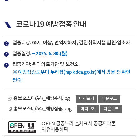
코
로나19 예방접종 안내
65세 이상, 면역저하자, 감염취약시설 입원·입소자
접종대상:
~ 2025. 6. 30.(월)
접종일정:
접종기관: 위탁의료기관 및 보건소
※ 예방접종도우미 누리집(
nip.kdca.go.kr
)에서 방문 전 확인
필수!
홍보 포스터(A4)_예방수칙.jpg
미리보기
다운로드
홍보 포스터(A4)_예방접종.png
미리보기
다운로드
OPEN 공공누리 출처표시 공공저작물
자유이용허락