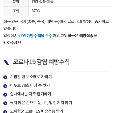
분야
건강·식품·체육
조회
3706
최근 인근 국가(홍콩, 중국, 대만 등)에서 코로나19 발생이 증가하고
있습니다.
감염 예방수칙을 준수
고위험군은 예방접종
일상에서
하고
을
받아주세요!
코로나19 감염 예방수칙
기침할 땐 옷소매로 가리기
비누로 30초 이상 손 씻기
실내에서는 자주 환기하기
씻지 않은 손으로 눈, 코, 입 만지지 않기
고위험군 코로나19 예방접종 받기