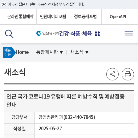
이 누리집은 대한민국 공식 전자정부 누리집입니다.
온라인통합예약
인천데이터포털
정보공개포털
OpenAPI
건강·식품·체육
메뉴
Home
통합게시판
새소식
이동
새소식
인근 국가 코로나19 유행에 따른 예방수칙 및 예방접종
안내
담당부서
감염병관리과 (032-440-7845)
작성일
2025-05-27