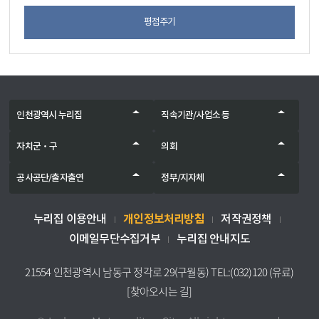
평점주기
인천광역시 누리집
직속기관/사업소 등
자치군‧구
의회
공사공단/출자출연
정부/지자체
개인정보처리방침
누리집 이용안내
저작권정책
이메일무단수집거부
누리집 안내지도
21554 인천광역시 남동구 정각로 29(구월동) TEL:(032)120 (유료)
[찾아오시는 길]