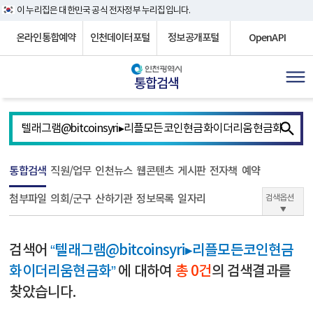
이 누리집은 대한민국 공식 전자정부 누리집입니다.
온라인통합예약
인천데이터포털
정보공개포털
OpenAPI
통합검색
통합검색
직원/업무
인천뉴스
웹콘텐츠
게시판
전자책
예약
첨부파일
의회/군구
산하기관
정보목록
일자리
검색옵션
검색어
“텔래그램@bitcoinsyri▸리플모든코인현금
화이더리움현금화”
에 대하여
총 0건
의 검색결과를
찾았습니다.