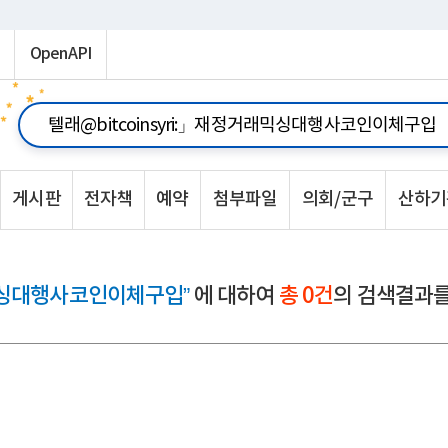
OpenAPI
게시판
전자책
예약
첨부파일
의회/군구
산하기
래믹싱대행사코인이체구입”
에 대하여
총 0건
의 검색결과를