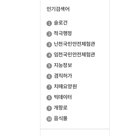
인기검색어
슬로건
적극행정
닌천국민안전체험관
임천국민안전체험관
지능정보
겸직허가
치매요양원
빅데이터
개항로
음식물