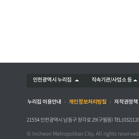
인천광역시 누리집
직속기관/사업소 등
개인정보처리방침
누리집 이용안내
저작권정책
21554 인천광역시 남동구 정각로 29(구월동) TEL:(032)12
© Incheon Metropolitan City. All rights reserved