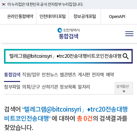
이 누리집은 대한민국 공식 전자정부 누리집입니다.
온라인통합예약
인천데이터포털
정보공개포털
OpenAPI
통합검색
통합검색
직원/업무
인천뉴스
웹콘텐츠
게시판
전자책
예약
첨부파일
의회/군구
산하기관
정보목록
일자리
검색옵션
검색어
“텔레그램@bitcoinsyri」♦trc20전송대행
비트코인전송대행”
에 대하여
총 0건
의 검색결과를
찾았습니다.