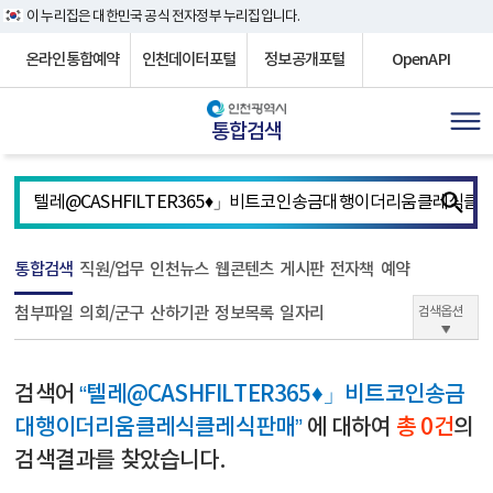
이 누리집은 대한민국 공식 전자정부 누리집입니다.
온라인통합예약
인천데이터포털
정보공개포털
OpenAPI
통합검색
통합검색
직원/업무
인천뉴스
웹콘텐츠
게시판
전자책
예약
첨부파일
의회/군구
산하기관
정보목록
일자리
검색옵션
검색어
“텔레@CASHFILTER365♦」비트코인송금
대행이더리움클레식클레식판매”
에 대하여
총 0건
의
검색결과를 찾았습니다.