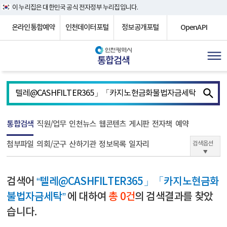
이 누리집은 대한민국 공식 전자정부 누리집입니다.
온라인통합예약
인천데이터포털
정보공개포털
OpenAPI
통합검색
통합검색
직원/업무
인천뉴스
웹콘텐츠
게시판
전자책
예약
첨부파일
의회/군구
산하기관
정보목록
일자리
검색옵션
검색어
“텔레@CASHFILTER365」「카지노현금화
불법자금세탁”
에 대하여
총 0건
의 검색결과를 찾았
습니다.