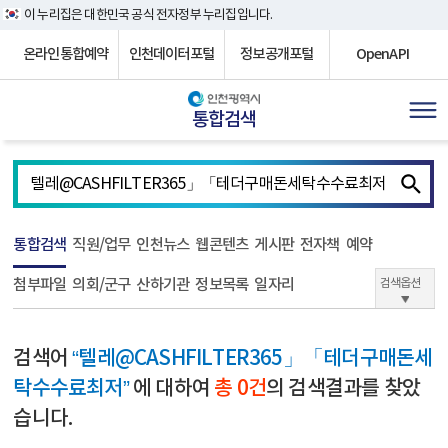
이 누리집은 대한민국 공식 전자정부 누리집입니다.
온라인통합예약
인천데이터포털
정보공개포털
OpenAPI
통합검색
통합검색
직원/업무
인천뉴스
웹콘텐츠
게시판
전자책
예약
첨부파일
의회/군구
산하기관
정보목록
일자리
검색옵션
검색어
“텔레@CASHFILTER365」「테더구매돈세
탁수수료최저”
에 대하여
총 0건
의 검색결과를 찾았
습니다.