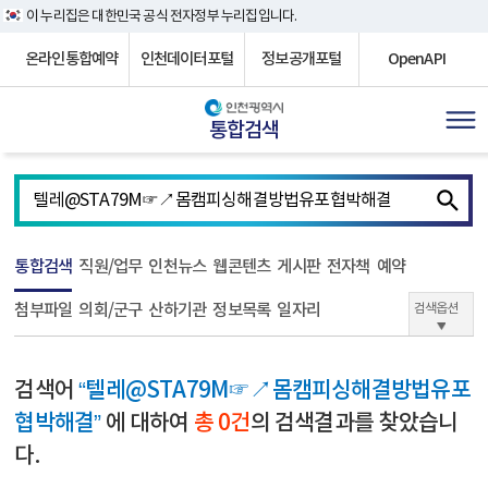
이 누리집은 대한민국 공식 전자정부 누리집입니다.
온라인통합예약
인천데이터포털
정보공개포털
OpenAPI
통합검색
통합검색
직원/업무
인천뉴스
웹콘텐츠
게시판
전자책
예약
첨부파일
의회/군구
산하기관
정보목록
일자리
검색옵션
검색어
“텔레@STA79M☞↗몸캠피싱해결방법유포
협박해결”
에 대하여
총 0건
의 검색결과를 찾았습니
다.