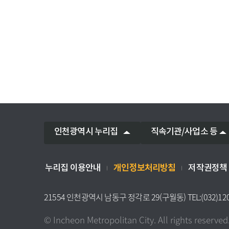
인천광역시 누리집
직속기관/사업소 등
개인정보처리방침
누리집 이용안내
저작권정책
21554 인천광역시 남동구 정각로 29(구월동) TEL:(032)12
© Incheon Metropolitan City. All rights reserved