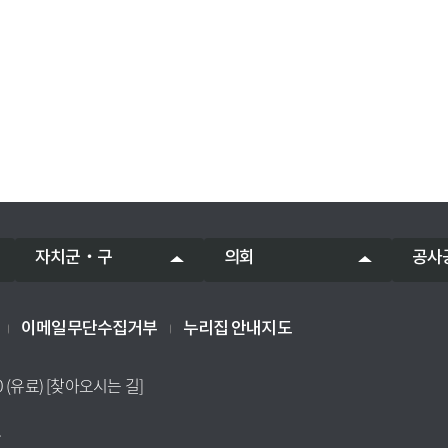
자치군‧구
의회
공사
이메일무단수집거부
누리집 안내지도
0 (유료)
[찾아오시는 길]
.