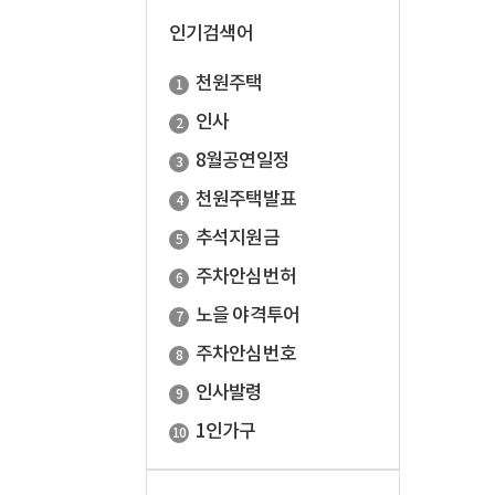
인기검색어
천원주택
인사
8월공연일정
천원주택발표
추석지원금
주차안심번허
노을 야격투어
주차안심번호
인사발령
1인가구