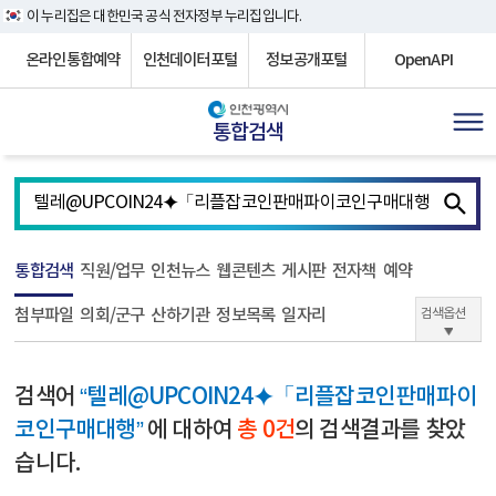
이 누리집은 대한민국 공식 전자정부 누리집입니다.
온라인통합예약
인천데이터포털
정보공개포털
OpenAPI
통합검색
통합검색
직원/업무
인천뉴스
웹콘텐츠
게시판
전자책
예약
첨부파일
의회/군구
산하기관
정보목록
일자리
검색옵션
검색어
“텔레@UPCOIN24⯌「리플잡코인판매파이
코인구매대행”
에 대하여
총 0건
의 검색결과를 찾았
습니다.