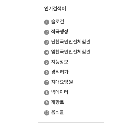
인기검색어
슬로건
적극행정
닌천국민안전체험관
임천국민안전체험관
지능정보
겸직허가
치매요양원
빅데이터
개항로
음식물