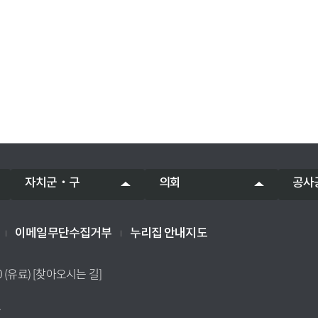
자치군‧구
의회
공사
이메일무단수집거부
누리집 안내지도
0 (유료)
[찾아오시는 길]
.