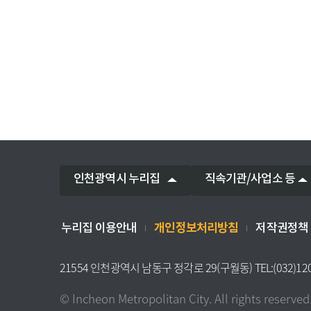
인천광역시 누리집
직속기관/사업소 등
개인정보처리방침
누리집 이용안내
저작권정책
21554 인천광역시 남동구 정각로 29(구월동) TEL:(032)12
© Incheon Metropolitan City. All rights reserved