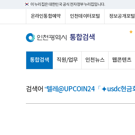
이 누리집은 대한민국 공식 전자정부 누리집입니다.
온라인통합예약
인천데이터포털
정보공개포털
통합검색
통합검색
직원/업무
인천뉴스
웹콘텐츠
검색어
“텔레@UPCOIN24「⯌usdc현