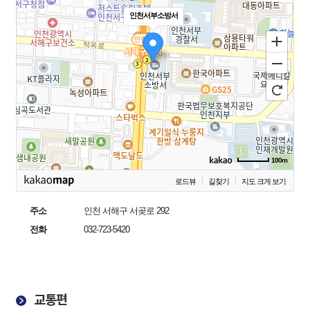
인천서부소방서
100m
로드뷰
길찾기
지도 크게 보기
주소
인천 서해구 서곶로 292
전화
032-723-5420
교통편