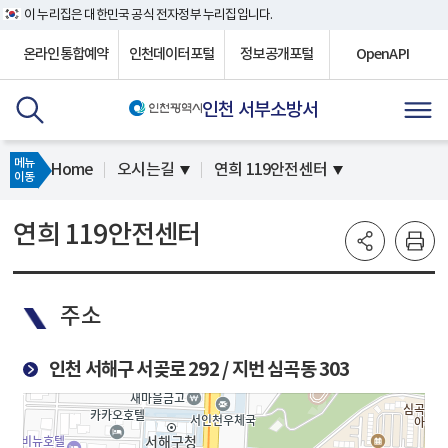
이 누리집은 대한민국 공식 전자정부 누리집입니다.
온라인통합예약
인천데이터포털
정보공개포털
OpenAPI
인천 서부소방서
메뉴
Home
오시는길
연희 119안전센터
이동
연희 119안전센터
주소
인천 서해구 서곶로 292 / 지번 심곡동 303