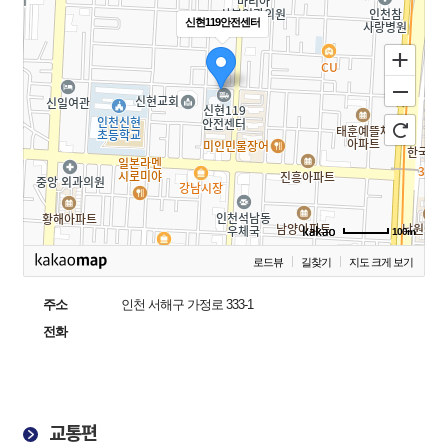
신현119안전센터
100m
로드뷰
길찾기
지도 크게 보기
주소
인천 서해구 가정로 333-1
전화
교통편