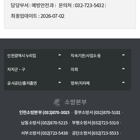
담당부서
예방안전과
문의처
032-723-5432
최종업데이트
2026-07-02
인천광역시 누리집
직속기관/사업소 등
자치군‧구
의회
공사공단/출자출연
정부/지자체
인천소방본부 (032)870-3015
중부소방서 (032)870-5181
남동소방서 (032)870-5215
부평소방서 (032)723-5310
서부소방서 (032)723-5438
공단소방서 (032)723-5533