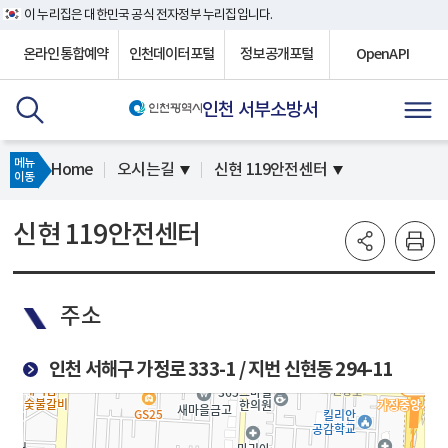
이 누리집은 대한민국 공식 전자정부 누리집입니다.
온라인통합예약
인천데이터포털
정보공개포털
OpenAPI
인천 서부소방서
메뉴
Home
오시는길
신현 119안전센터
이동
신현 119안전센터
주소
인천 서해구 가정로 333-1 / 지번 신현동 294-11