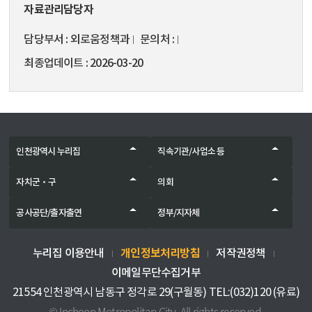
자료관리담당자
담당부서
외로움정책과
문의처
최종업데이트
2026-03-20
인천광역시 누리집
직속기관/사업소 등
자치군‧구
의회
공사공단/출자출연
정부/지자체
개인정보처리방침
누리집 이용안내
저작권정책
이메일무단수집거부
21554 인천광역시 남동구 정각로 29(구월동) TEL:(032)120 (유료)