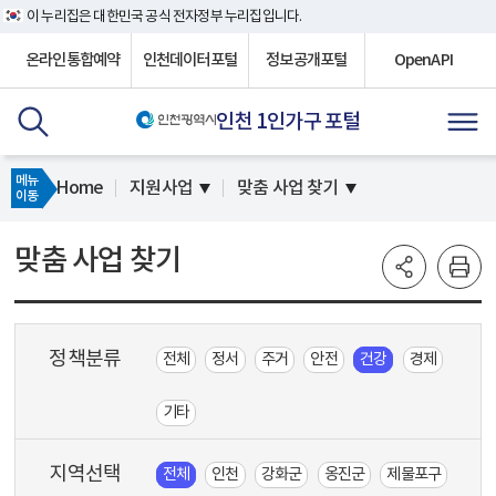
이 누리집은 대한민국 공식 전자정부 누리집입니다.
온라인통합예약
인천데이터포털
정보공개포털
OpenAPI
인천 1인가구 포털
메뉴
Home
지원사업
맞춤 사업 찾기
이동
맞춤 사업 찾기
정책분류
전체
정서
주거
안전
건강
경제
기타
지역선택
전체
인천
강화군
옹진군
제물포구