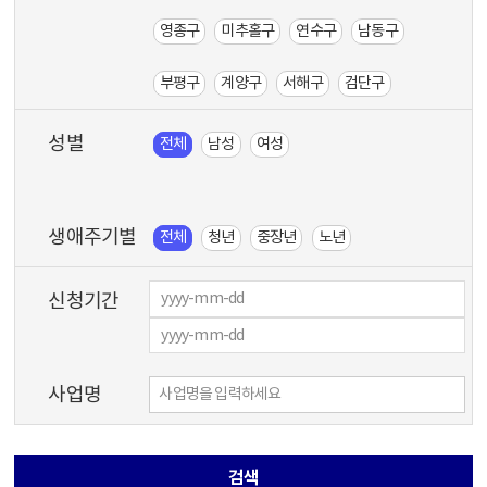
영종구
미추홀구
연수구
남동구
부평구
계양구
서해구
검단구
성별
전체
남성
여성
생애주기별
전체
청년
중장년
노년
신청기간
사업명
검색