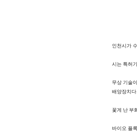
인천시가 수
시는 특허기
무상 기술이
배양장치다
꽃게 난 부
바이오 플록