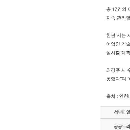
총 17건의
지속 관리할
한편 시는 
어업인 기술
실시할 계획
최경주 시 
못했다”며 
출처 : 인천i
첨부파
공공누