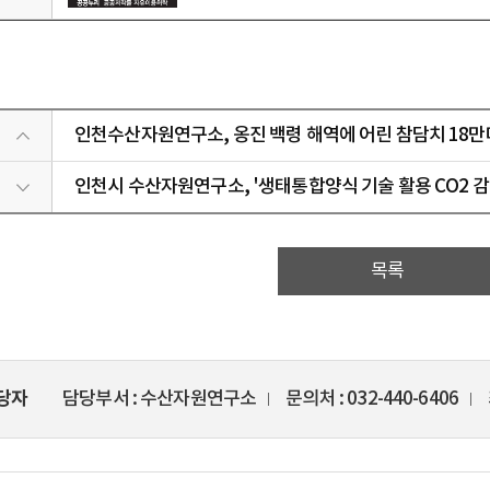
인천수산자원연구소, 옹진 백령 해역에 어린 참담치 18만마리 
인천시 수산자원연구소, '생태통합양식 기술 활용 CO2 감축방안
목록
당자
담당부서
수산자원연구소
문의처
032-440-6406