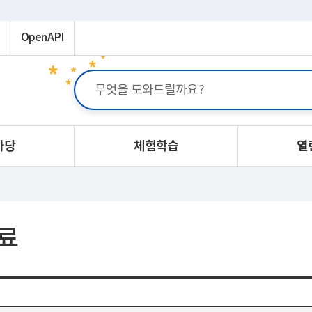
OpenAPI
마당
체험학습
열
료