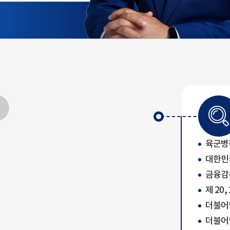
육군병
대한민
금융감
제 20
더불어민
더불어민