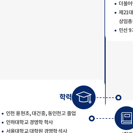
더불어민
제21
상임총
민선 
학력
인천 용현초, 대건중, 동인천고 졸업
인하대학교 경영학 학사
서울대학교 대학원 경영학 석사