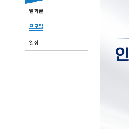
말과글
프로필
일정