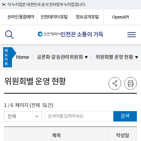
이 누리집은 대한민국 공식 전자정부 누리집입니다.
온라인통합예약
인천데이터포털
정보공개포털
OpenAPI
인천은 소통이 가득
메
뉴
Home
공론화·갈등관리위원회
위원회별 운영 현황
이
동
위원회별 운영 현황
1
/ 6 페이지 (전체 51건)
검색
제목
작성일