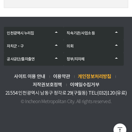
인천광역시 누리집
직속기관/사업소 등
자치군‧구
의회
공사공단/출자출연
정부/지자체
개인정보처리방침
사이트 이용 안내
이용약관
저작권보호정책
이메일수집거부
21554 인천광역시 남동구 정각로 29(구월동) TEL:(032)120 (유료)
© Incheon Metropolitan City. All rights reserved.