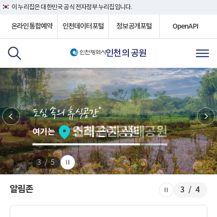
이 누리집은 대한민국 공식 전자정부 누리집입니다.
온라인통합예약
인천데이터포털
정보공개포털
OpenAPI
인천의 공원
소래 습지 생태공원
연희근린공원
여기는
여기는
3 / 5
알림존
3 / 4