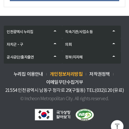
인천광역시 누리집
직속기관/사업소 등
자치군‧구
의회
공사공단/출자출연
정부/지자체
개인정보처리방침
누리집 이용안내
저작권정책
이메일무단수집거부
21554 인천광역시 남동구 정각로 29(구월동) TEL:(032)120 (유료)
© Incheon Metropolitan City. All rights reserved.