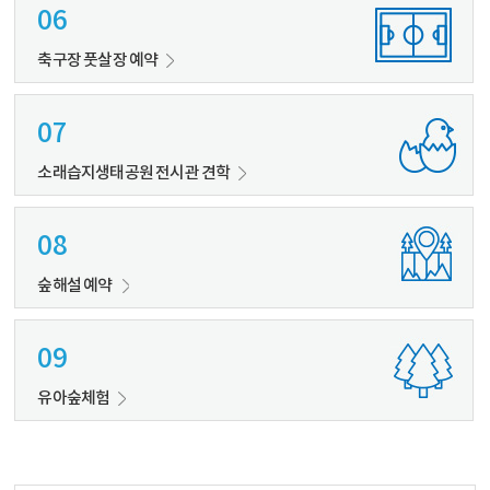
06
축구장 풋살장 예약
07
소래습지생태공원 전시관 견학
08
숲해설 예약
09
유아숲체험