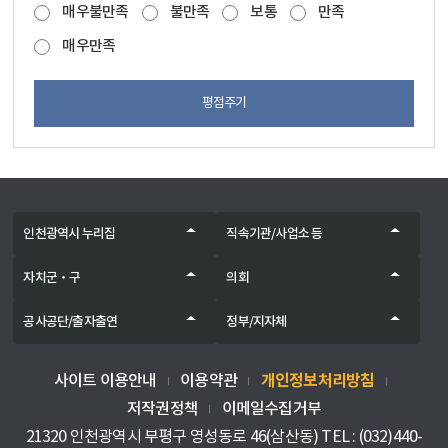
매우불만족
불만족
보통
만족
매우만족
평점주기
인천광역시 누리집
직속기관/사업소 등
자치군‧구
의회
공사공단/출자출연
정부/지자체
개인정보처리방침
사이트 이용안내
이용약관
저작권정책
이메일수집거부
21320 인천광역시 부평구 영성동로 46(삼산동) TEL : (032)440-