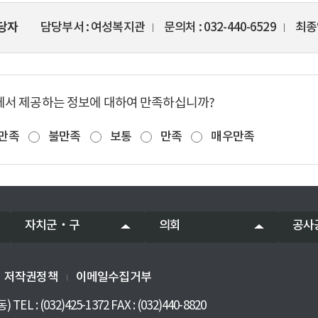
당자
담당부서
여성복지관
문의처
032-440-6529
최종
에서 제공하는 정보에 대하여 만족하십니까?
만족
불만족
보통
만족
매우만족
자치군‧구
의회
공사
저작권정책
이메일수집거부
(032)425-1372 FAX : (032)440-8820