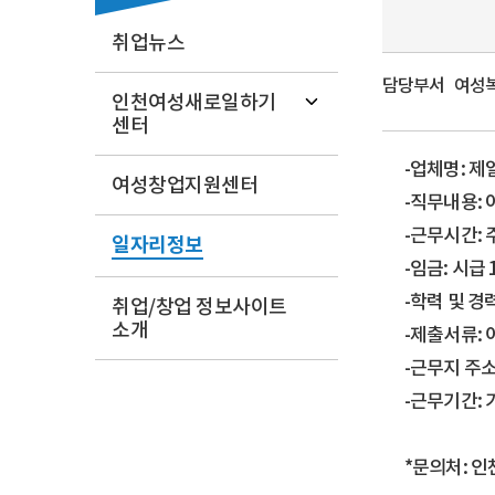
취업뉴스
담당부서
여성복지
인천여성새로일하기
센터
-업체명: 
여성창업지원센터
-직무내용: 
-근무시간: 주 
일자리정보
-임금: 시급 
-학력 및 경
취업/창업 정보사이트
소개
-제출서류:
-근무지 주
-근무기간:
*문의처: 