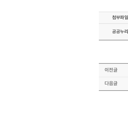
첨부파
공공누
이전글
다음글