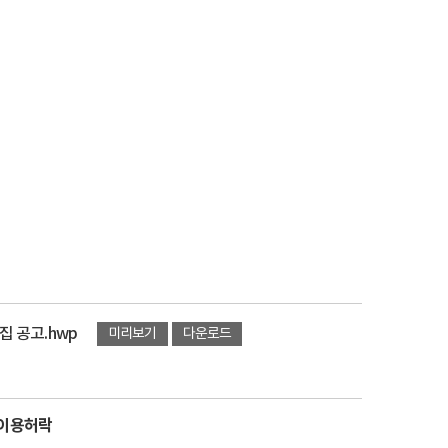
 공고.hwp
미리보기
다운로드
유이용허락