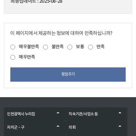
최종업데이트
2025-08-28
이 페이지에서 제공하는 정보에 대하여 만족하십니까?
매우불만족
불만족
보통
만족
매우만족
평점주기
인천광역시 누리집
직속기관/사업소 등
자치군‧구
의회