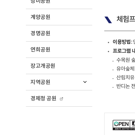
장미공원
계양공원
체험프
경명공원
이용방법
:
연희공원
프로그램 
수목원 숲
장고개공원
유아숲체험
산림치유
지역공원
반디논 전
경제청 공원