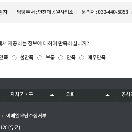
당자
담당부서
인천대공원사업소
문의처
032-440-5853
에서 제공하는 정보에 대하여 만족하십니까?
만족
불만족
보통
만족
매우만족
자치군‧구
의회
공사
이메일무단수집거부
120 (유료)