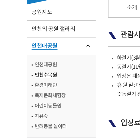
소개
공원지도
인천의 공원 갤러리
관람
인천대공원
하절기(3월~1
인천대공원
동절기(11월~
인천수목원
입장은 폐장
휴 원 일 :
환경미래관
동절기 
목재문화체험장
어린이동물원
치유숲
입장
반려동물 놀이터