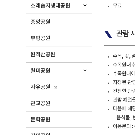
소래습지생태공원
무료
중앙공원
관람 
부평공원
원적산공원
수목, 꽃,
수목원내 취
월미공원
수목원내에서
지정된 관람
자유공원
건전한 관람
관람 예절을
관교공원
다음에 해
음식물, 
문학공원
이용문의 : 