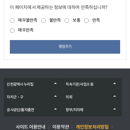
이 페이지에서 제공하는 정보에 대하여 만족하십니까?
매우불만족
불만족
보통
만족
매우만족
평점주기
인천광역시 누리집
직속기관/사업소 등
자치군‧구
의회
공사공단/출자출연
정부/지자체
개인정보처리방침
사이트 이용안내
이용약관