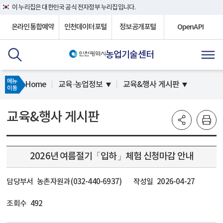
이 누리집은 대한민국 공식 전자정부 누리집입니다.
온라인통합예약
인천데이터포털
정보공개포털
OpenAPI
농업기술센터
메뉴
Home
교육·농업정보
교육&행사 게시판
이동
교육&행사 게시판
2026년 여름절기「입하」체험 신청마감 안내
담당부서
농촌자원과 (032-440-6937)
작성일
2026-04-27
조회수
492