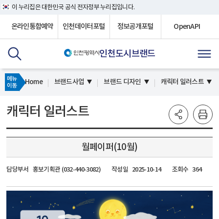
이 누리집은 대한민국 공식 전자정부 누리집입니다.
온라인통합예약
인천데이터포털
정보공개포털
OpenAPI
인천도시브랜드
메뉴
Home
브랜드사업
브랜드 디자인
캐릭터 일러스트
이동
캐릭터 일러스트
월페이퍼(10월)
담당부서
홍보기획관 (032-440-3082)
작성일
2025-10-14
조회수
364