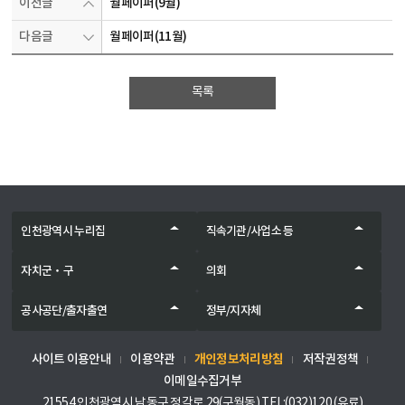
이전글
월페이퍼(9월)
다음글
월페이퍼(11월)
목록
인천광역시 누리집
직속기관/사업소 등
자치군‧구
의회
공사공단/출자출연
정부/지자체
개인정보처리방침
사이트 이용안내
이용약관
저작권정책
이메일수집거부
21554 인천광역시 남동구 정각로 29(구월동) TEL:(032)120 (유료)