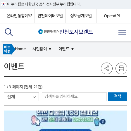
이 누리집은 대한민국 공식 전자정부 누리집입니다.
온라인통합예약
인천데이터포털
정보공개포털
OpenAPI
인천도시브랜드
메뉴
Home
시민참여
이벤트
이동
이벤트
1
/ 3 페이지 (전체 21건)
검색