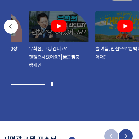
 영상
우회전, 그냥 간다고?
올 여름, 인천으로 ‘섬박 여행’
괜찮으시겠어요? | 옳은멈춤
어때?
캠페인