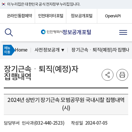
이 누리집은 대한민국 공식 전자정부 누리집입니다.
온라인통합예약
인천데이터포털
정보공개포털
OpenAPI
정보공개포털
메뉴
Home
사전정보공개
장기근속ㆍ퇴직(예정)자 집행내
이동
장기근속ㆍ퇴직(예정)자
집행내역
2024년 상반기 장기근속 모범공무원 국내시찰 집행내역
(시)
담당부서
인사과 (032-440-2523)
작성일
2024-07-05