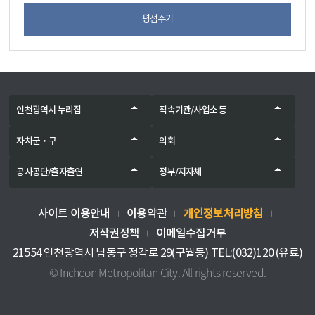
평점주기
인천광역시 누리집
직속기관/사업소 등
자치군‧구
의회
공사공단/출자출연
정부/지자체
개인정보처리방침
사이트 이용안내
이용약관
저작권정책
이메일수집거부
21554 인천광역시 남동구 정각로 29(구월동) TEL:(032)120 (유료)
© Incheon Metropolitan City. All rights reserved.